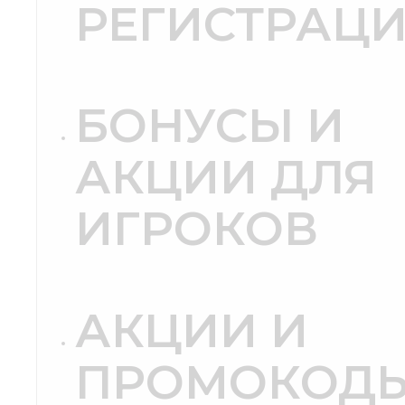
РЕГИСТРАЦ
БОНУСЫ И
АКЦИИ ДЛЯ
ИГРОКОВ
АКЦИИ И
ПРОМОКОД