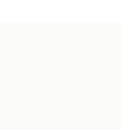
ИАЛЬНЫЙ
ЗИНО
.