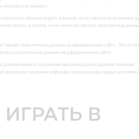
 игроков и их данных.
позволяет игрокам играть в казино, не оставляя свои личные 
хочет играть в казино, но не хочет оставлять свои личные данн
е оставляя свои личные данные на официальном сайте. Это особ
оставлять свои личные данные на официальном сайте.
соб развлечения и получения эмоционального удовлетворения.
й предлагает игрокам широкий спектр игр и выгодные условия 
 ИГРАТЬ В