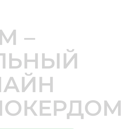
M –
ЛЬНЫЙ
ЛАЙН
ПОКЕРДОМ