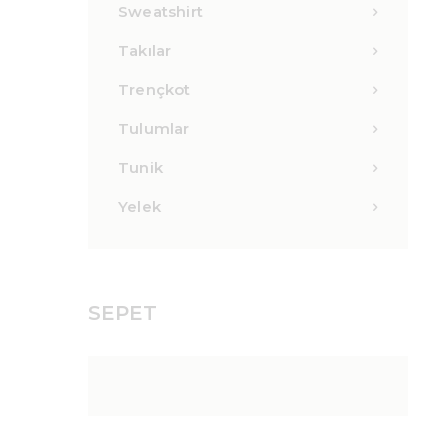
Sweatshirt
Takılar
Trençkot
Tulumlar
Tunik
Yelek
SEPET