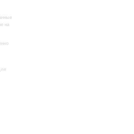
данные
ые на
енно
для